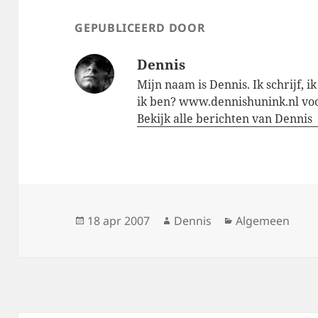
GEPUBLICEERD DOOR
Dennis
Mijn naam is Dennis. Ik schrijf, i
ik ben? www.dennishunink.nl voor
Bekijk alle berichten van Dennis
Geplaatst
Auteur
Categorieën
18 apr 2007
Dennis
Algemeen
op