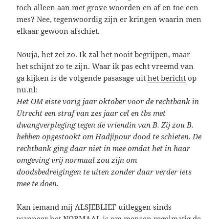
toch alleen aan met grove woorden en af en toe een
mes? Nee, tegenwoordig zijn er kringen waarin men
elkaar gewoon afschiet.
Nouja, het zei zo. Ik zal het nooit begrijpen, maar
het schijnt zo te zijn. Waar ik pas echt vreemd van
ga kijken is de volgende pasasage uit
het bericht
op
nu.nl:
Het OM eiste vorig jaar oktober voor de rechtbank in
Utrecht een straf van zes jaar cel en tbs met
dwangverpleging tegen de vriendin van B. Zij zou B.
hebben opgestookt om Hadjipour dood te schieten. De
rechtbank ging daar niet in mee omdat het in haar
omgeving vrij normaal zou zijn om
doodsbedreigingen te uiten zonder daar verder iets
mee te doen.
Kan iemand mij ALSJEBLIEF uitleggen sinds
wanneer het NORMAAL is om mensen regelmatig de