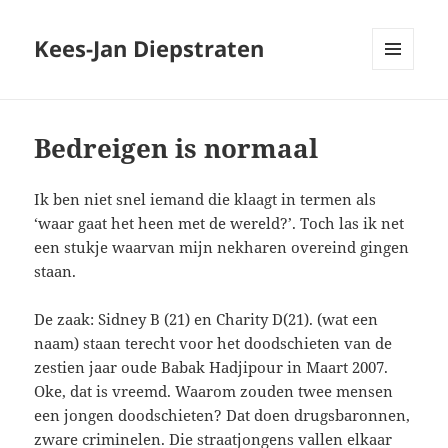
Kees-Jan Diepstraten
MENU
EN
WIDGETS
Bedreigen is normaal
Ik ben niet snel iemand die klaagt in termen als
‘waar gaat het heen met de wereld?’. Toch las ik net
een stukje waarvan mijn nekharen overeind gingen
staan.
De zaak: Sidney B (21) en Charity D(21). (wat een
naam) staan terecht voor het doodschieten van de
zestien jaar oude Babak Hadjipour in Maart 2007.
Oke, dat is vreemd. Waarom zouden twee mensen
een jongen doodschieten? Dat doen drugsbaronnen,
zware criminelen. Die straatjongens vallen elkaar