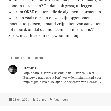
dood in te wensen? En dan ook graag uitleggen
waarom ONZE rechters, die de algemene normen en
waarden zoals deze in de wet zijn opgenomen
moeten toepassen, iemand vrijpleiten van aanzetten
tot moord, omdat dat ‘nou eenmaal normaal is’?
Sorry, maar hier kan ik gewoon niet bij.
GEPUBLICEERD DOOR
Dennis
Mijn naam is Dennis. Ik schrijf, ik luister en ik leef.
Benieuwd naar wie ik ben? www.dennishunink.nl voor
mijn digitale leven.
Bekijk alle berichten van Dennis
Geplaatst
Auteur
Categorieën
23 okt 2008
Dennis
Algemeen
op