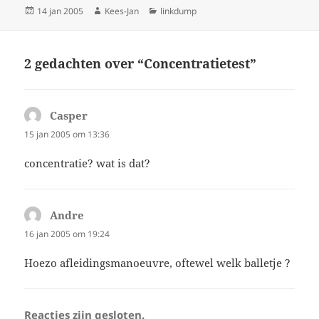
Geplaatst
Auteur
Categorieën
14 jan 2005
Kees-Jan
linkdump
op
2 gedachten over “Concentratietest”
Casper
schreef:
15 jan 2005 om 13:36
concentratie? wat is dat?
Andre
schreef:
16 jan 2005 om 19:24
Hoezo afleidingsmanoeuvre, oftewel welk balletje ?
Reacties zijn gesloten.