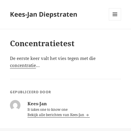
Kees-Jan Diepstraten
MENU
EN
WIDGETS
Concentratietest
De eerste keer valt het vies tegen met die
concentratie
…
GEPUBLICEERD DOOR
Kees-Jan
It takes one to know one
Bekijk alle berichten van Kees-Jan