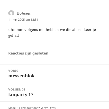
Bobsen
schreef:
11 mrt 2005 om 12:31
uhmmm volgens mij hebben we die al een keertje
gehad
Reacties zijn gesloten.
Bericht
VORIG
navigatie
messenblok
Vorig
bericht:
VOLGENDE
lanparty 17
Volgend
bericht:
Mogelijk gemaakt door WordPress