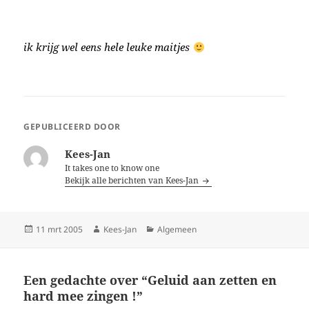
ik krijg wel eens hele leuke maitjes
GEPUBLICEERD DOOR
Kees-Jan
It takes one to know one
Bekijk alle berichten van Kees-Jan
Geplaatst
Auteur
Categorieën
11 mrt 2005
Kees-Jan
Algemeen
op
Een gedachte over “Geluid aan zetten en
hard mee zingen !”