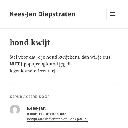
Kees-Jan Diepstraten
MENU
EN
WIDGETS
hond kwijt
Stel voor dat je je hond kwijt bent, dan wil je dus
NIET [[popup:dogfound.jpg:dit
tegenkomen::1:center]].
GEPUBLICEERD DOOR
Kees-Jan
It takes one to know one
Bekijk alle berichten van Kees-Jan