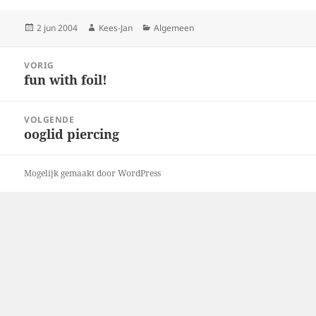
Geplaatst
Auteur
Categorieën
2 jun 2004
Kees-Jan
Algemeen
op
Bericht
VORIG
navigatie
fun with foil!
Vorig
bericht:
VOLGENDE
ooglid piercing
Volgend
bericht:
Mogelijk gemaakt door WordPress