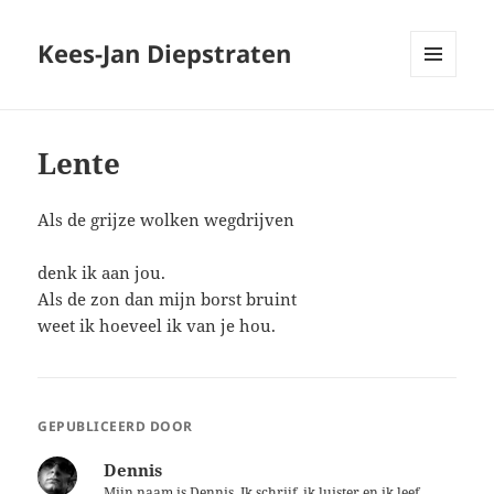
Kees-Jan Diepstraten
MENU
EN
WIDGETS
Lente
Als de grijze wolken wegdrijven
denk ik aan jou.
Als de zon dan mijn borst bruint
weet ik hoeveel ik van je hou.
GEPUBLICEERD DOOR
Dennis
Mijn naam is Dennis. Ik schrijf, ik luister en ik leef.