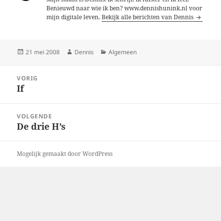
Benieuwd naar wie ik ben? www.dennishunink.nl voor
mijn digitale leven.
Bekijk alle berichten van Dennis
Geplaatst
Auteur
Categorieën
21 mei 2008
Dennis
Algemeen
op
Bericht
VORIG
navigatie
If
Vorig
bericht:
VOLGENDE
De drie H’s
Volgend
bericht:
Mogelijk gemaakt door WordPress