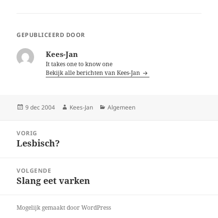
GEPUBLICEERD DOOR
Kees-Jan
It takes one to know one
Bekijk alle berichten van Kees-Jan
Geplaatst
Auteur
Categorieën
9 dec 2004
Kees-Jan
Algemeen
op
Bericht
VORIG
navigatie
Lesbisch?
Vorig
bericht:
VOLGENDE
Slang eet varken
Volgend
bericht:
Mogelijk gemaakt door WordPress