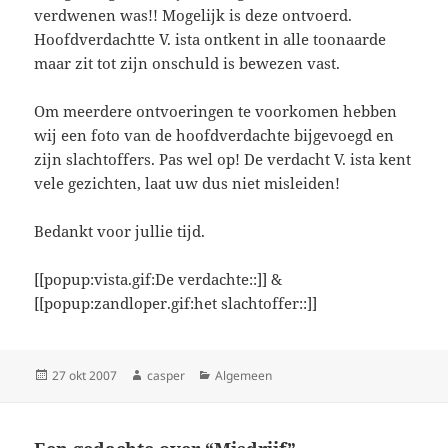
verdwenen was!! Mogelijk is deze ontvoerd.
Hoofdverdachtte V. ista ontkent in alle toonaarde
maar zit tot zijn onschuld is bewezen vast.
Om meerdere ontvoeringen te voorkomen hebben
wij een foto van de hoofdverdachte bijgevoegd en
zijn slachtoffers. Pas wel op! De verdacht V. ista kent
vele gezichten, laat uw dus niet misleiden!
Bedankt voor jullie tijd.
[[popup:vista.gif:De verdachte::]] &
[[popup:zandloper.gif:het slachtoffer::]]
Geplaatst
Auteur
Categorieën
27 okt 2007
casper
Algemeen
op