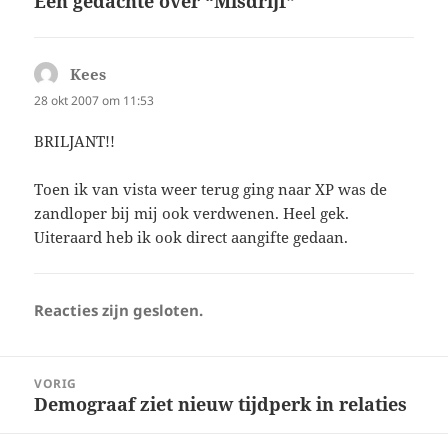
Een gedachte over “Misdrijf”
Kees
schreef:
28 okt 2007 om 11:53
BRILJANT!!
Toen ik van vista weer terug ging naar XP was de
zandloper bij mij ook verdwenen. Heel gek.
Uiteraard heb ik ook direct aangifte gedaan.
Reacties zijn gesloten.
Bericht
VORIG
navigatie
Demograaf ziet nieuw tijdperk in relaties
Vorig
bericht: