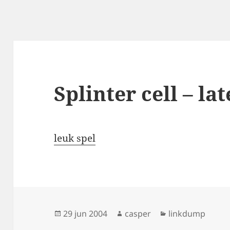
Splinter cell – l
leuk spel
Geplaatst
Auteur
Categorieën
29 jun 2004
casper
linkdump
op