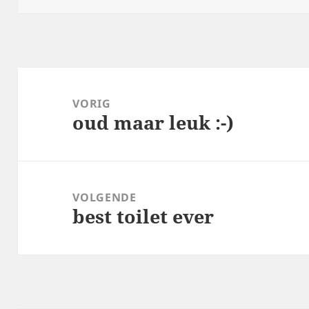
Bericht
navigatie
VORIG
oud maar leuk :-)
Vorig
bericht:
VOLGENDE
best toilet ever
Volgend
bericht: