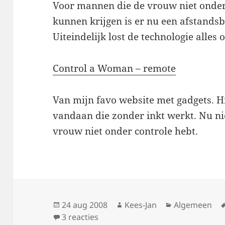
Voor mannen die de vrouw niet onder
kunnen krijgen is er nu een afstands
Uiteindelijk lost de technologie alles 
Control a Woman – remote
Van mijn favo website met gadgets. 
vandaan die zonder inkt werkt. Nu nie
vrouw niet onder controle hebt.
Geplaatst
Auteur
Categorieën
24 aug 2008
Kees-Jan
Algemeen
op
op Control a Woman
3 reacties