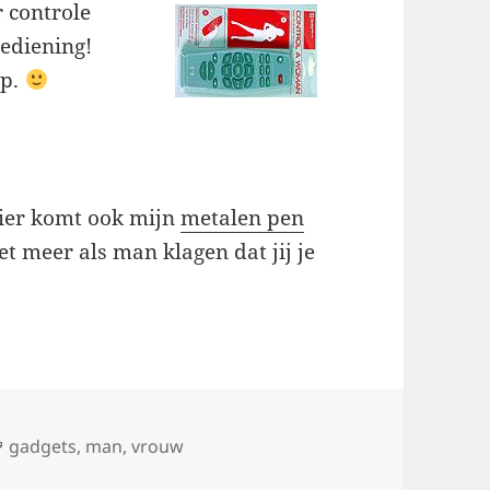
 controle
bediening!
op.
Hier komt ook mijn
metalen pen
t meer als man klagen dat jij je
Tags
gadgets
,
man
,
vrouw