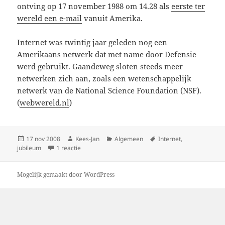
ontving op 17 november 1988 om 14.28 als
eerste ter
wereld een e-mail
vanuit Amerika.
Internet was twintig jaar geleden nog een
Amerikaans netwerk dat met name door Defensie
werd gebruikt. Gaandeweg sloten steeds meer
netwerken zich aan, zoals een wetenschappelijk
netwerk van de National Science Foundation (NSF).
(
webwereld.nl
)
Geplaatst
Auteur
Categorieën
Tags
17 nov 2008
Kees-Jan
Algemeen
Internet
,
op
op Internet vandaag 20 jaar!
jubileum
1 reactie
Mogelijk gemaakt door WordPress