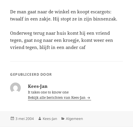
De man gaat naar de winkel en koopt escargots:
twaalf in een zakje. Hij stopt ze in zijn binnenzak.
Onderweg terug naar huis komt hij een vriend
tegen, gaat nog naar een kroegje, komt weer een
vriend tegen, blijft in een ander caf
GEPUBLICEERD DOOR
Kees-Jan
It takes one to know one
Bekijk alle berichten van Kees-Jan
Geplaatst
Auteur
Categorieën
3 mei 2004
Kees-Jan
Algemeen
op