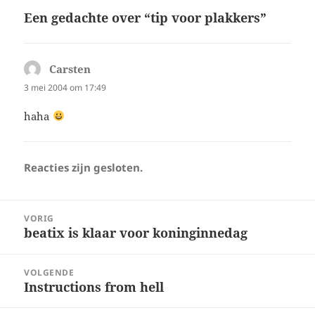
Een gedachte over “tip voor plakkers”
Carsten
schreef:
3 mei 2004 om 17:49
haha
Reacties zijn gesloten.
Bericht
VORIG
navigatie
beatix is klaar voor koninginnedag
Vorig
bericht:
VOLGENDE
Instructions from hell
Volgend
bericht: