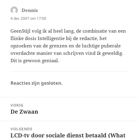
Dennis
schreef:
4 dec 2007 om 17:00
GeenStijl volg ik al heel lang, de combinatie van een
flinke dosis Intelligentie bij de redactie, het
opzoeken van de grenzen en de luchtige puberale
overdachte manier van schrijven vind ik geweldig.
Dit is gewoon geniaal.
Reacties zijn gesloten.
Bericht
VORIG
navigatie
De Zwaan
Vorig
bericht:
VOLGENDE
LCD-tv door sociale dienst betaald (What
Volgend