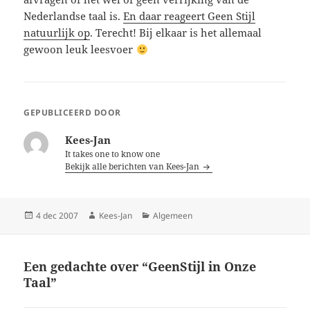
Nederlandse taal is.
En daar reageert Geen Stijl
natuurlijk op
. Terecht! Bij elkaar is het allemaal
gewoon leuk leesvoer
GEPUBLICEERD DOOR
Kees-Jan
It takes one to know one
Bekijk alle berichten van Kees-Jan
Geplaatst
Auteur
Categorieën
4 dec 2007
Kees-Jan
Algemeen
op
Een gedachte over “GeenStijl in Onze
Taal”