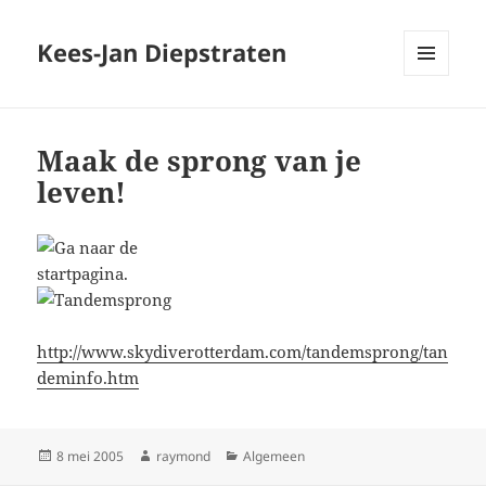
Kees-Jan Diepstraten
MENU
EN
WIDGETS
Maak de sprong van je
leven!
http://www.skydiverotterdam.com/tandemsprong/tan
deminfo.htm
Geplaatst
Auteur
Categorieën
8 mei 2005
raymond
Algemeen
op