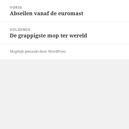
Bericht
VORIG
navigatie
Abseilen vanaf de euromast
Vorig
bericht:
VOLGENDE
De grappigste mop ter wereld
Volgend
bericht:
Mogelijk gemaakt door WordPress