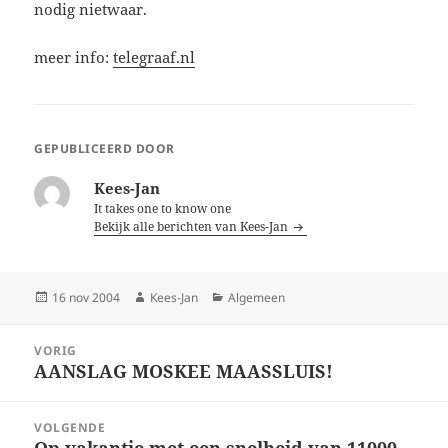
nodig nietwaar.
meer info:
telegraaf.nl
GEPUBLICEERD DOOR
Kees-Jan
It takes one to know one
Bekijk alle berichten van Kees-Jan
Geplaatst
Auteur
Categorieën
16 nov 2004
Kees-Jan
Algemeen
op
Bericht
VORIG
navigatie
AANSLAG MOSKEE MAASSLUIS!
Vorig
bericht:
VOLGENDE
Op vakantie met een snelheid van 11000
Volgend