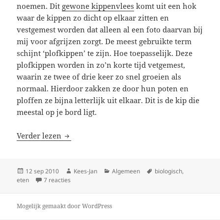
noemen. Dit
gewone kippenvlees
komt uit een hok
waar de kippen zo dicht op elkaar zitten en
vestgemest worden dat alleen al een foto daarvan bij
mij voor afgrijzen zorgt. De meest gebruikte term
schijnt ‘plofkippen’ te zijn. Hoe toepasselijk. Deze
plofkippen worden in zo’n korte tijd vetgemest,
waarin ze twee of drie keer zo snel groeien als
normaal. Hierdoor zakken ze door hun poten en
ploffen ze bijna letterlijk uit elkaar. Dit is de kip die
meestal op je bord ligt.
Biologische kipfilet
Verder lezen
Geplaatst
Auteur
Categorieën
Tags
12 sep 2010
Kees-Jan
Algemeen
biologisch
,
op
op Biologische kipfilet
eten
7 reacties
Mogelijk gemaakt door WordPress